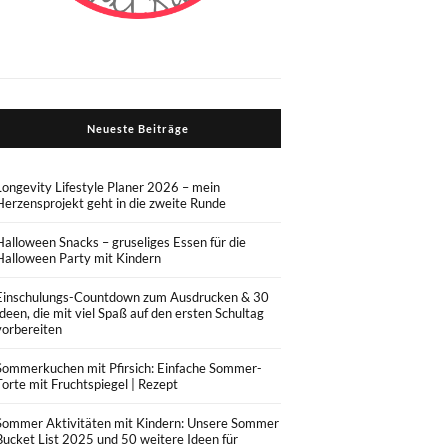
Neueste Beiträge
Longevity Lifestyle Planer 2026 – mein
Herzensprojekt geht in die zweite Runde
Halloween Snacks – gruseliges Essen für die
Halloween Party mit Kindern
Einschulungs-Countdown zum Ausdrucken & 30
Ideen, die mit viel Spaß auf den ersten Schultag
vorbereiten
Sommerkuchen mit Pfirsich: Einfache Sommer-
Torte mit Fruchtspiegel | Rezept
Sommer Aktivitäten mit Kindern: Unsere Sommer
Bucket List 2025 und 50 weitere Ideen für