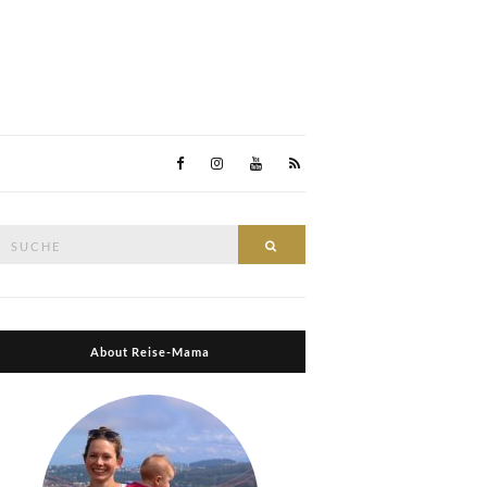
Suche
Suche
nach:
About Reise-Mama