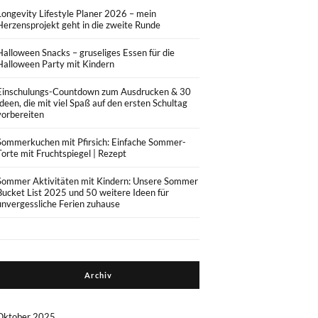
Longevity Lifestyle Planer 2026 – mein
Herzensprojekt geht in die zweite Runde
Halloween Snacks – gruseliges Essen für die
Halloween Party mit Kindern
Einschulungs-Countdown zum Ausdrucken & 30
Ideen, die mit viel Spaß auf den ersten Schultag
vorbereiten
Sommerkuchen mit Pfirsich: Einfache Sommer-
Torte mit Fruchtspiegel | Rezept
Sommer Aktivitäten mit Kindern: Unsere Sommer
Bucket List 2025 und 50 weitere Ideen für
unvergessliche Ferien zuhause
Archiv
Oktober 2025