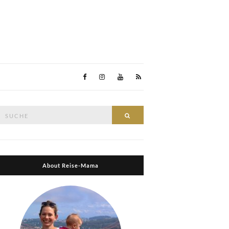
Suche
Suche
nach:
About Reise-Mama