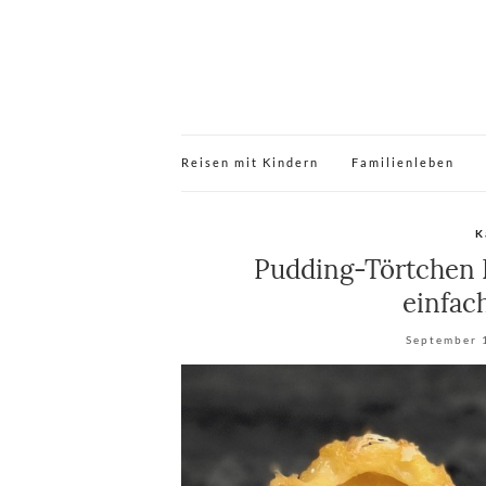
Reisen mit Kindern
Familienleben
K
Pudding-Törtchen R
einfac
September 