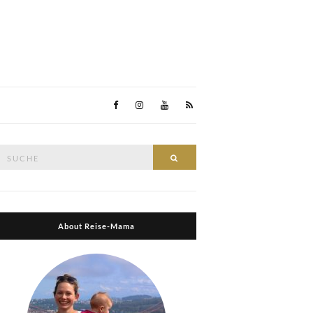
Suche
Suche
nach:
About Reise-Mama