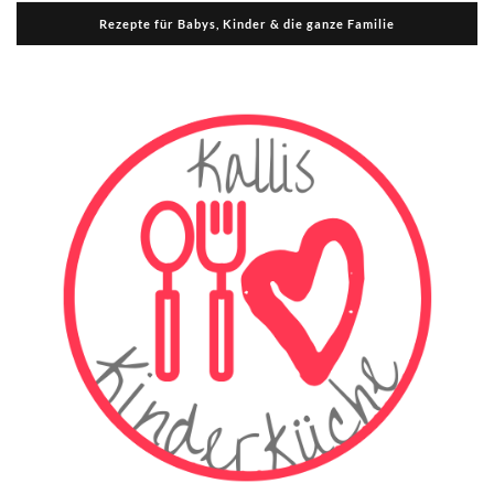
Rezepte für Babys, Kinder & die ganze Familie