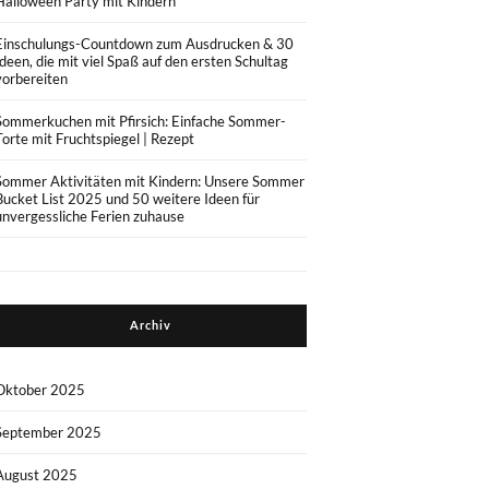
Halloween Party mit Kindern
Einschulungs-Countdown zum Ausdrucken & 30
Ideen, die mit viel Spaß auf den ersten Schultag
vorbereiten
Sommerkuchen mit Pfirsich: Einfache Sommer-
Torte mit Fruchtspiegel | Rezept
Sommer Aktivitäten mit Kindern: Unsere Sommer
Bucket List 2025 und 50 weitere Ideen für
unvergessliche Ferien zuhause
Archiv
Oktober 2025
September 2025
August 2025