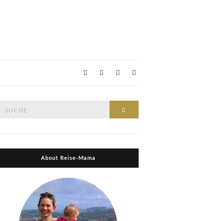
Suche
Suche
nach:
About Reise-Mama