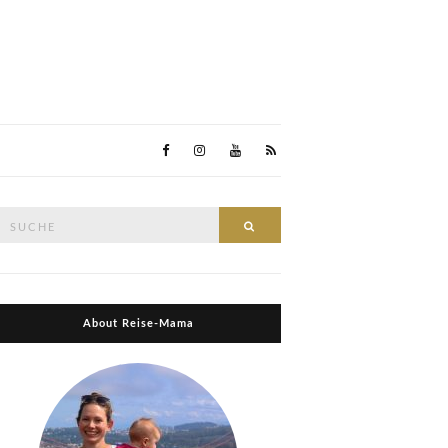
Suche
Suche
nach:
About Reise-Mama