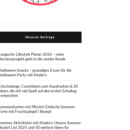
Neueste Beiträge
Longevity Lifestyle Planer 2026 – mein
Herzensprojekt geht in die zweite Runde
Halloween Snacks – gruseliges Essen für die
Halloween Party mit Kindern
Einschulungs-Countdown zum Ausdrucken & 30
Ideen, die mit viel Spaß auf den ersten Schultag
vorbereiten
Sommerkuchen mit Pfirsich: Einfache Sommer-
Torte mit Fruchtspiegel | Rezept
Sommer Aktivitäten mit Kindern: Unsere Sommer
Bucket List 2025 und 50 weitere Ideen für