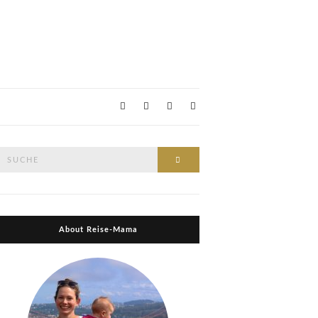
Suche
Suche
nach:
About Reise-Mama