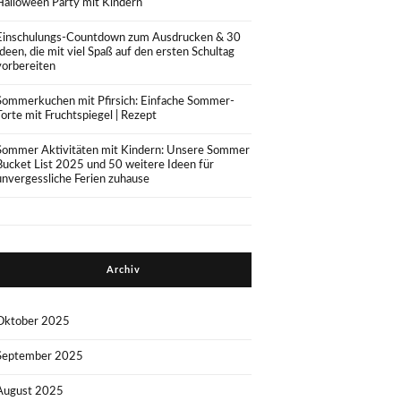
Halloween Party mit Kindern
Einschulungs-Countdown zum Ausdrucken & 30
Ideen, die mit viel Spaß auf den ersten Schultag
vorbereiten
Sommerkuchen mit Pfirsich: Einfache Sommer-
Torte mit Fruchtspiegel | Rezept
Sommer Aktivitäten mit Kindern: Unsere Sommer
Bucket List 2025 und 50 weitere Ideen für
unvergessliche Ferien zuhause
Archiv
Oktober 2025
September 2025
August 2025