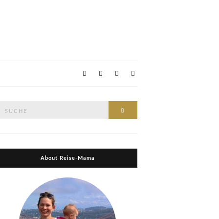
Suche
Suche
nach:
About Reise-Mama