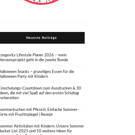
Neueste Beiträge
Longevity Lifestyle Planer 2026 – mein
Herzensprojekt geht in die zweite Runde
Halloween Snacks – gruseliges Essen für die
Halloween Party mit Kindern
Einschulungs-Countdown zum Ausdrucken & 30
Ideen, die mit viel Spaß auf den ersten Schultag
vorbereiten
Sommerkuchen mit Pfirsich: Einfache Sommer-
Torte mit Fruchtspiegel | Rezept
Sommer Aktivitäten mit Kindern: Unsere Sommer
Bucket List 2025 und 50 weitere Ideen für