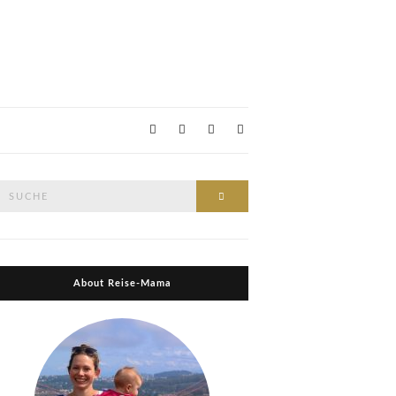
Suche
Suche
nach:
About Reise-Mama