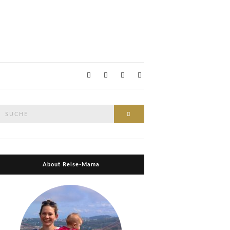
Suche
Suche
nach:
About Reise-Mama