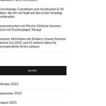
Halloween Party mit Kindern
Einschulungs-Countdown zum Ausdrucken & 30
Ideen, die mit viel Spaß auf den ersten Schultag
vorbereiten
Sommerkuchen mit Pfirsich: Einfache Sommer-
Torte mit Fruchtspiegel | Rezept
Sommer Aktivitäten mit Kindern: Unsere Sommer
Bucket List 2025 und 50 weitere Ideen für
unvergessliche Ferien zuhause
Archiv
Oktober 2025
September 2025
August 2025