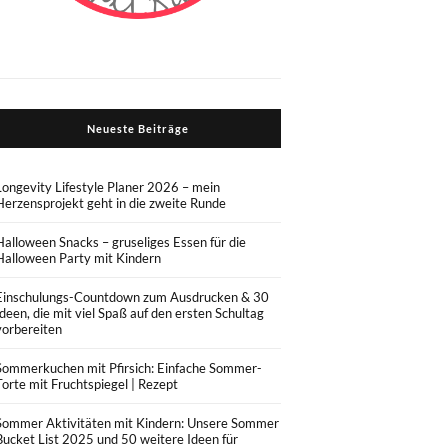
Neueste Beiträge
Longevity Lifestyle Planer 2026 – mein
Herzensprojekt geht in die zweite Runde
Halloween Snacks – gruseliges Essen für die
Halloween Party mit Kindern
Einschulungs-Countdown zum Ausdrucken & 30
Ideen, die mit viel Spaß auf den ersten Schultag
vorbereiten
Sommerkuchen mit Pfirsich: Einfache Sommer-
Torte mit Fruchtspiegel | Rezept
Sommer Aktivitäten mit Kindern: Unsere Sommer
Bucket List 2025 und 50 weitere Ideen für