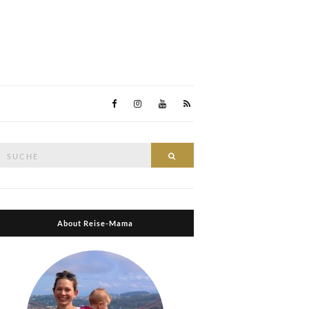
Suche
Suche
nach:
About Reise-Mama