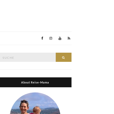
Suche
Suche
nach:
About Reise-Mama