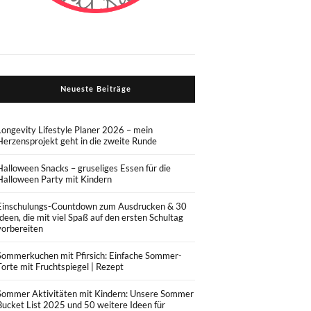
Neueste Beiträge
Longevity Lifestyle Planer 2026 – mein
Herzensprojekt geht in die zweite Runde
Halloween Snacks – gruseliges Essen für die
Halloween Party mit Kindern
Einschulungs-Countdown zum Ausdrucken & 30
Ideen, die mit viel Spaß auf den ersten Schultag
vorbereiten
Sommerkuchen mit Pfirsich: Einfache Sommer-
Torte mit Fruchtspiegel | Rezept
Sommer Aktivitäten mit Kindern: Unsere Sommer
Bucket List 2025 und 50 weitere Ideen für