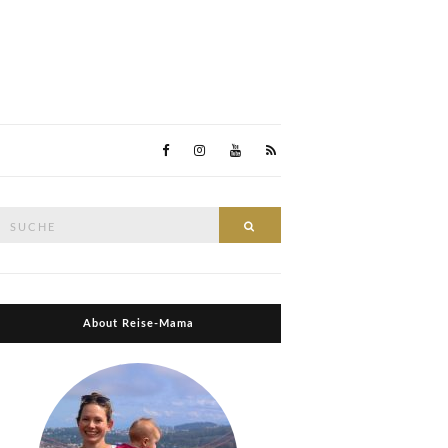
Suche
Suche
nach:
About Reise-Mama