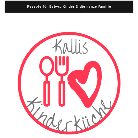
Rezepte für Babys, Kinder & die ganze Familie