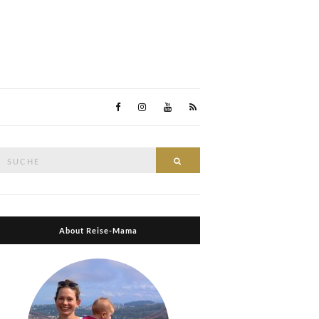
Suche
Suche
nach:
About Reise-Mama